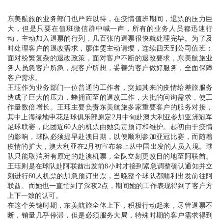
东美航旅的业务部门也严阵以待，在疫情值班期间，退票的压力巨
大，但是只要在值班微信群中喊一声，所有的业务人员都迅速行
动，主动加入退票的行列，几百张的退票很快就处理完毕。为了及
时处理客户的退改需求，廖佳雯主动请缨，连续四天到公司值班；
面对纷繁复杂的退改政策，面对客户不断的退改要求，东美航旅业
务人员急客户所急，想客户所想，妥善为客户做好服务，全面保障
客户需求。
王珏作为业务部门一位普通的工作者，突如其来的疫情给差旅服务
造成了巨大的压力，蜂拥而至的退改工作，大批的问询需求，使工
作量数倍增长。王珏主要负责东美航旅多家重要客户的服务对接，
其中上海绿地申花足球俱乐部原定2月中旬赴澳大利亚参加亚洲冠军
足球联赛，此团近60人的机票由她负责预订和维护。起初由于疫情
的影响，球队必须提早赴澳日期，以便顺利参加亚冠比赛，而随着
疫情的扩大，澳大利亚在2月初宣布禁止从中国出发的人员入境。球
队只能取消所有原定的赴澳机票，全队立刻更改目的地至阿联酋。
王珏则是在球队赴阿联酋出发前8小时才接到紧急调整确认通知并立
刻进行60人机票的加急预订出票，当晚整个球队都顺利出发前往阿
联酋。而她也一直忙到了深夜2点，期间她的工作表现得到了客户方
上下一致的认可。
在这个关键时期，东美航旅全体上下，积极行动起来，尽管退票不
断，销量几乎停滞，但是必须服务大局，特殊时期的客户需求得到