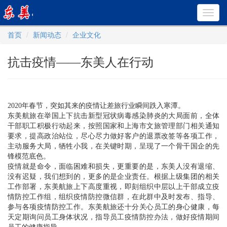
Toggl
navig
首页
新闻动态
企业文化
抗击疫情——东美人在行动
2020年春节，突如其来的疫情让差旅行业瞬间跌入寒潭。
东美航旅在举国上下抗击新型冠状病毒感染肺炎的大局面前，全体
干部职工积极行动起来，按照国家和上海市文旅管理部门相关通知
要求，提高政治站位，尽心尽力做好客户的退票改签等各项工作，
主动服务大局，牺牲小我，在关键时期，呈现了一个骨干国企的先
锋模范底色。
疫情就是命令，面临困难和损失，更重要的是，东美人没有退缩、
没有迟疑，我们想到的，更多的是企业责任。根据上级集团的相关
工作部署，东美航旅上下高度重视，即刻组织中层以上干部成立疫
情防控工作组，组织疫情防控微信群，在此群中及时发布、指导、
参与各项疫情防控工作。东美航旅还十分关心员工的身心健康，每
天定期询问员工身体状况，指导员工疫情防控办法，做好疫情期间