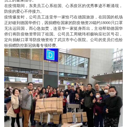
员工的健康指导。
在疫情期间，东美员工心系祖国、心系疫区的优秀事迹不断涌现，
防疫的爱心不停接力。
疫情爆发时，公司员工连亚华一家恰巧在德国旅游，在回国的机场
正好碰到德国华侨们，因捐赠给国家的防疫物资20箱约18000只口罩
无法运回国，而心急如焚，连亚华一家挺身而出，主动帮助德国华
侨们将防疫物资带回了祖国。公司员工周晓玮积极响应社区号召，
定向捐献口罩等防疫物资给了武汉市中心医院。公司的党员们也纷
纷捐赠防控新冠病毒专项经费。