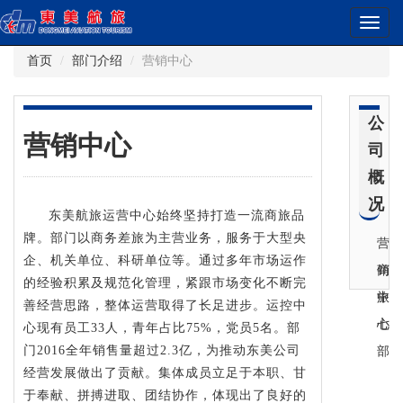
首页
部门介绍
营销中心
公
营销中心
司
概
况
东美航旅运营中心始终坚持打造一流商旅品
牌。部门以商务差旅为主营业务，服务于大型央
营
企、机关单位、科研单位等。通过多年市场运作
销
商
的经验积累及规范化管理，紧跟市场变化不断完
中
旅
善经营思路，整体运营取得了长足进步。运控中
心
七
心现有员工33人，青年占比75%，党员5名。部
门2016全年销售量超过2.3亿，为推动东美公司
部
经营发展做出了贡献。集体成员立足于本职、甘
于奉献、拼搏进取、团结协作，体现出了良好的