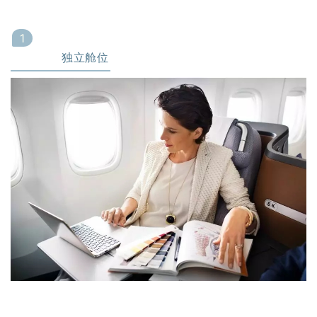
1
独立舱位