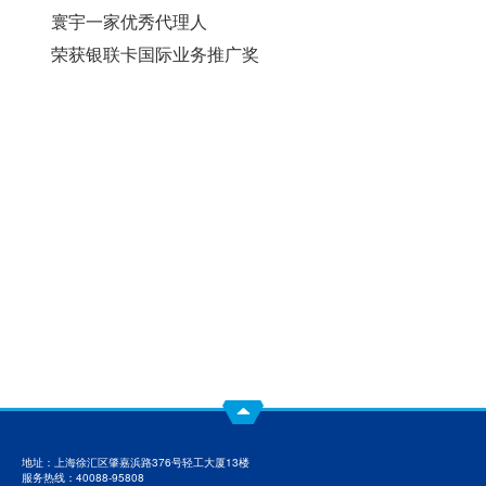
寰宇一家优秀代理人
荣获银联卡国际业务推广奖
地址：上海徐汇区肇嘉浜路376号轻工大厦13楼
服务热线：40088-95808